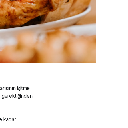
rısının işitme
 gerektiğinden
e kadar