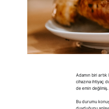
Adamın biri artık
cihazına ihtiyaç
de emin değilmiş.
Bu durumu konuşm
duyduğunu anlayab