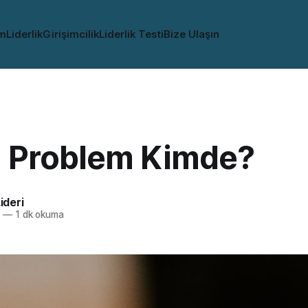
im
Liderlik
Girişimcilik
Liderlik Testi
Bize Ulaşın
 Problem Kimde?
Lideri
2
—
1 dk okuma