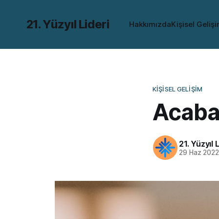
21. Yüzyıl Lideri
Hakkımızda
Kişisel Geliş
KIŞISEL GELIŞIM
Acaba
21. Yüzyıl 
29 Haz 202