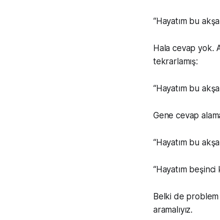
“Hayatım bu akş
Hala cevap yok. A
tekrarlamış:
“Hayatım bu akş
Gene cevap alamam
“Hayatım bu akş
“Hayatım beşinci
Belki de problem 
aramalıyız.