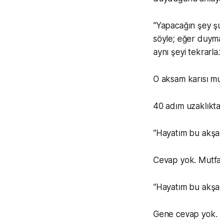
“Yapacağın şey şu
söyle; eğer duyma
aynı şeyi tekrarla.
O aksam karısı m
40 adım uzaklıkta
“Hayatım bu akş
Cevap yok. Mutfağ
“Hayatım bu akş
Gene cevap yok. 