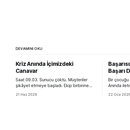
DEVAMINI OKU
Kriz Anında İçimizdeki
Başarıs
Canavar
Başarı D
Saat 09.03. Sunucu çöktü. Müşteriler
Bir çocuğu 
şikâyet etmeye başladı. Ekip birbirine
Anında ile
bakıyor. Telefonlar susmuyor. Gelen
başlar. Gr
21 Haz 2026
22 Oca 202
kutusu kırmızı alarm veriyor. Tam bir
çok sınırlıd
kaos. Ve o anda toplantı odasında ilginç
bozuk cüml
bir dönüşüm yaşanıyor. Normalde sakin
Birkaç ay 
olan yönetici sesini yükseltiyor. Empatik
gibi sohbet et
ve sakin ekip lideri bir anda diktatöre
yetişkini a
dönüşüyor. Her fikre açık olan
Kelimeleri,