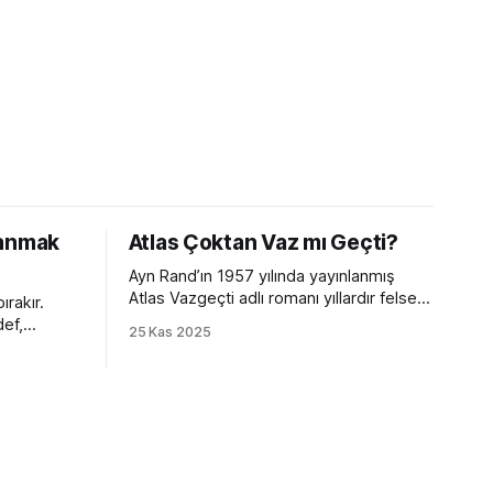
yanmak
Atlas Çoktan Vaz mı Geçti?
Ayn Rand’ın 1957 yılında yayınlanmış
Atlas Vazgeçti adlı romanı yıllardır felsefi
ırakır.
bir manifesto olarak tartışılıyor. Kimine
def,
25 Kas 2025
göre bireycilik övgüsü, kimine göre
 Sonra ne mi
kapitalizmin kutsal kitabı. Ama bütün bu
tartışmaların ötesinde, romanın bugünün
rde olur.
iş dünyasıyla çarpıcı bir benzerliği var.
ni hızlıca
Hem de bir değil birkaç farklı açıdan.
ç mekik, 2
Romanın iddiası günümüzde hâlâ rahatsız
ter sonrası