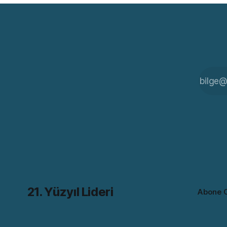
bilse de
21. Yüzyıl Lideri
Abone 