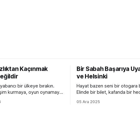
ızlıktan Kaçınmak
Bir Sabah Başarıya U
eğildir
ve Helsinki
yabancı bir ülkeye bırakın.
Hayat bazen seni bir otogara b
tişim kurmaya, oyun oynamaya
Elinde bir bilet, kafanda bir he
amer bilmez, kelime hazinesi
kalbinde koca bir heves ile...
6
05 Ara 2025
ır. Yanlış konuşur, devrik,
olur? Hiçbir şey olmaz. Çünkü bir sabah
eler kurar. Ama devam eder.
başarıya uyanmak ancak filmle
sonra da sanki hep oradaymış
Hollywood sıkıcı hazırlık süreci
meye başlar. Peki bir
geçiverir. Kahramanımız birka
ynı ortama bırakırsanız?
şınav, 3-4 mekik, birazcık da 
 kuralları, zaman çekimlerini