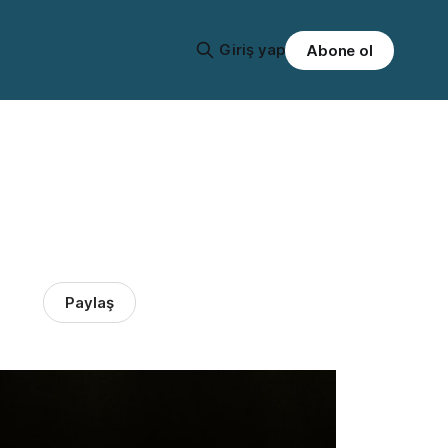
Giriş yap
Abone ol
Paylaş