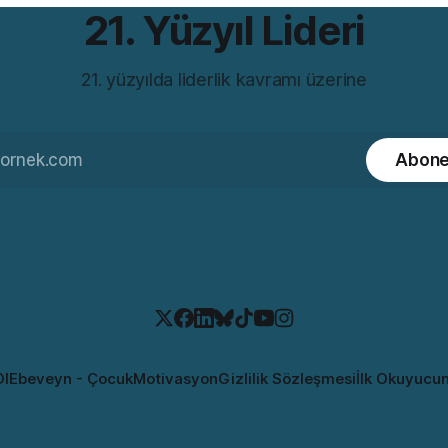
21. Yüzyıl Lideri
21. yüzyılda liderlik kavramı üzerine
Abone
Ol
Ebeveyn - Çocuk
Motivasyon
Gizlilik Sözleşmesi
İlk Okuyucu