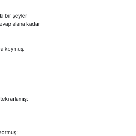
a bir şeyler
cevap alana kadar
ya koymuş.
tekrarlamış:
 sormuş: