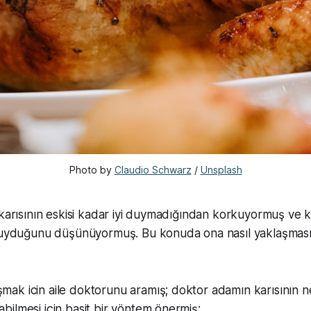
Photo by
Claudio Schwarz
/
Unsplash
 karısının eskisi kadar iyi duymadığından korkuyormuş ve ka
 duyduğunu düşünüyormuş. Bu konuda ona nasıl yaklaşması
ak icin aile doktorunu aramış; doktor adamın karısının n
ilmesi için basit bir yöntem önermiş: