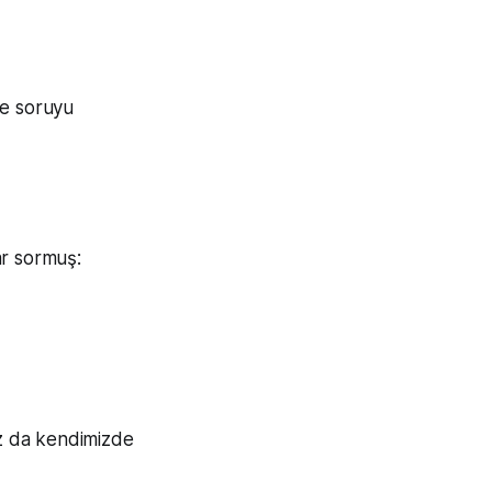
ve soruyu
ar sormuş:
az da kendimizde