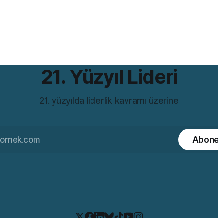
açıklayıcı bilgi için şu yazımızı okuyabilirsiniz:
elisim-odakli-dusunce-growth-
21. Yüzyıl Lideri
21. yüzyılda liderlik kavramı üzerine
Abone