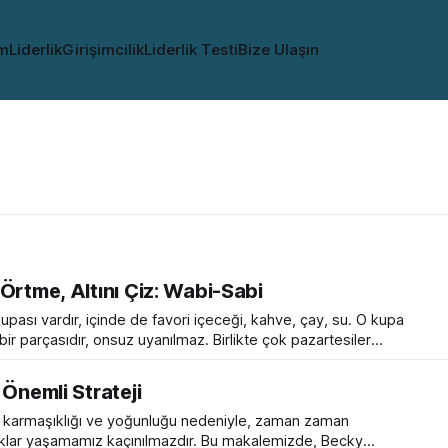
im
Liderlik
Girişimcilik
Liderlik Testi
Bize Ulaşın
Örtme, Altını Çiz: Wabi-Sabi
upası vardır, içinde de favori içeceği, kahve, çay, su. O kupa
ir parçasıdır, onsuz uyanılmaz. Birlikte çok pazartesiler
iğinde Pazar keyifleri. Ama bir gün... Ahh!.. Kupaya eliniz çarpıyor,
yavaş çekimde yere düşerken hatıralar film şeridi gibi geçiyor. Gitti güzelim kupa.
 Önemli Strateji
in karmaşıklığı ve yoğunluğu nedeniyle, zaman zaman
ıklar yaşamamız kaçınılmazdır. Bu makalemizde, Becky