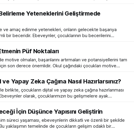
günlerde yayınlanan TED konuşmasını ve bu konuşmada
lacağız. Becky Kennedy konuşmasında, ebeveyn-çocuk ilişkisi
elirleme Yeteneklerini Geliştirmede
ilişki için geçerli olan önemli bir kavramı paylaşıyor: Onarım
e ve amaç edinme yetenekleri, onların gelecekte başarıya
li bir beceridir. Ebeveynler, çocuklarının bu becerilerini
labilecek kilit bir role sahiptir. Bu makalede, çocukların hedef
yeteneklerini geliştirmek için ebeveynlerin yapabileceği bazı
Etmenin Püf Noktaları
etkili stratejiler ele alınacaktır. Rol Model Olarak Davranmak Çocuklar, çevrelerindeki
 motive olmaları, başarılarını artırmaları ve potansiyellerini tam
 için son derece önemlidir. Okul çağındaki çocukları motive
ebilir ve bu yolun başarısı, çocuğun bireysel özellikleri ve
eşimini içerir. Bu makalede, okul çağındaki çocukları motive
 ve Yapay Zeka Çağına Nasıl Hazırlarsınız?
 bazı etkili yöntemleri ele
iyle birlikte, çocukların dijital ve yapay zeka çağına hazırlanması
beveynler olarak, çocuklarımızın bu gelişmelere ayak
ve teknolojiyle sağlıklı bir ilişki geliştirmelerine yardımcı
üstleniyoruz. Bu makalede, ebeveynlerin çocuklarını yeni dijital
eceği İçin Düşünce Yapısını Geliştirin
lamak için izleyebilecekleri yolları ve
işim süreci yaşaması, ebeveynlerin dikkatli ve özenli bir şekilde
Bu yaklaşımın temelinde de çocukların gelişim odaklı bir
ar. Gelişim odaklı düşünme tarzı (İngilizce: