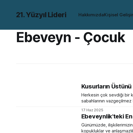
21. Yüzyıl Lideri
Hakkımızda
Kişisel Geliş
Ebeveyn - Çocuk
Kusurların Üstünü 
Herkesin çok sevdiği bir k
sabahlarının vazgeçilmez b
atlattınız. Bir de kitap eşl
17 Haz 2025
Ebeveynlik'teki En
Günümüzde, ilişkilerimiz
kopukluklar ve anlaşmazl