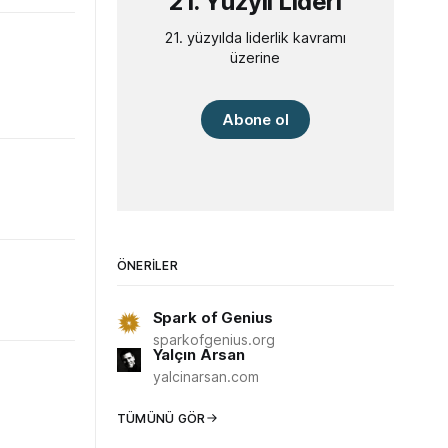
21. Yüzyıl Lideri
21. yüzyılda liderlik kavramı
üzerine
Abone ol
ÖNERILER
Spark of Genius
sparkofgenius.org
Yalçın Arsan
yalcinarsan.com
TÜMÜNÜ GÖR