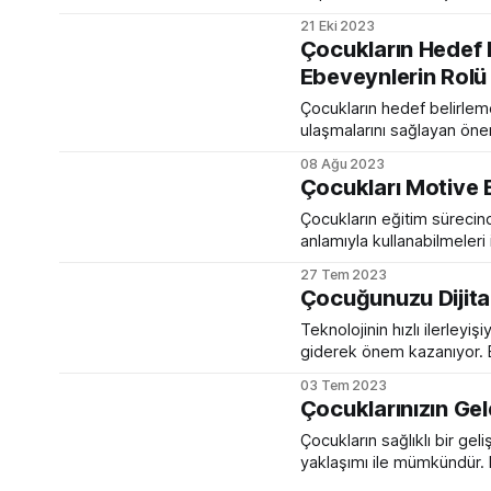
Kennedy'nin geçtiğimiz 
21 Eki 2023
bahsettiği yöntemi ele a
Çocukların Hedef B
üzerinden, her tür anlamlı 
Ebeveynlerin Rolü
Çocukların hedef belirlem
ulaşmalarını sağlayan önem
geliştirmelerine yardımcı o
08 Ağu 2023
belirleme ve amaç edinme 
Çocukları Motive 
Çocukların eğitim sürecinde
anlamıyla kullanabilmeleri
etmek için birçok yol izlen
27 Tem 2023
çevresel faktörlerle etkil
Çocuğunuzu Dijital
etmek için kullanılabilecek
Teknolojinin hızlı ilerleyiş
giderek önem kazanıyor. E
uydurabilmelerini sağlamak 
03 Tem 2023
olmak için önemli bir rol 
Çocuklarınızın Gel
ve yapay zeka çağına hazır
Çocukların sağlıklı bir gel
yaklaşımı ile mümkündür. 
düşünce yapısına sahip olmalarını sağlamak yat