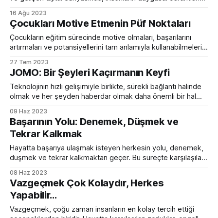
etki eden yeni terimler ortaya çıkmaktadır. Bu terimlerden
16 Ağu 2023
ikisi de FOMO (Fear of Missing Out) ve FOBO (Fear of Best
Çocukları Motive Etmenin Püf Noktaları
Option) olarak adlandırılır. Her iki terim de insanların sosyal
ilişkileri, karar verme süreçleri ve genel
Çocukların eğitim sürecinde motive olmaları, başarılarını
artırmaları ve potansiyellerini tam anlamıyla kullanabilmeleri
için son derece önemlidir. Okul çağındaki çocukları motive
27 Tem 2023
etmek için birçok yol izlenebilir ve bu yolun başarısı,
JOMO: Bir Şeyleri Kaçırmanın Keyfi
çocuğun bireysel özellikleri ve çevresel faktörlerle
etkileşimini içerir. Bu makalede, okul çağındaki çocukları
Teknolojinin hızlı gelişimiyle birlikte, sürekli bağlantı halinde
motive etmek için kullanılabilecek bazı etkili yöntemleri ele
olmak ve her şeyden haberdar olmak daha önemli bir hal
aldı. Sosyal medya platformları, canlı etkinlikler, toplantılar ve
09 Haz 2023
sürekli olarak akıp giden bilgi bombardımanı, insanları bir
Başarının Yolu: Denemek, Düşmek ve
şeyleri kaçırma korkusuyla sıkıştırıyor. Ancak son
Tekrar Kalkmak
zamanlarda, yeni bir kavram yavaş yavaş popülerlik
kazanıyor: JOMO, yani "
Hayatta başarıya ulaşmak isteyen herkesin yolu, denemek,
düşmek ve tekrar kalkmaktan geçer. Bu süreçte karşılaşılan
zorluklar, engeller ve başarısızlıklar, bizi hedefimize
08 Haz 2023
ulaşmaktan alıkoyabilir gibi görünse de, önemli olan pes
Vazgeçmek Çok Kolaydır, Herkes
etmemek ve her düştüğümüzde tekrar ayağa kalkmaktır.
Yapabilir...
İşte "Unutma! Geç başlayabilirsin, doğru yöne gittiğinden
emin olmayabilirsin, deneyip başarısız olabilirsin, defalarca
Vazgeçmek, çoğu zaman insanların en kolay tercih ettiği