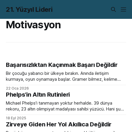
21. Yüzyıl Lideri
Motivasyon
Başarısızlıktan Kaçınmak Başarı Değildir
Bir çocuğu yabancı bir ülkeye bırakın. Anında iletişim
kurmaya, oyun oynamaya başlar. Gramer bilmez, kelime
hazinesi çok sınırlıdır. Yanlış konuşur, devrik, bozuk cümleler
22 Oca 2026
kurar. Ama devam eder. Birkaç ay sonra da sanki hep
Phelps'in Altın Rutinleri
oradaymış gibi sohbet etmeye başlar. Peki bir yetişkini aynı
ortama bırakırsanız? Kelimeleri, kuralları, zaman çekimlerini
Michael Phelps'i tanımayan yoktur herhalde. 39 dünya
bilse de
rekoru, 23 altın olimpiyat madalyası sahibi yüzücü. Hani şu
palet gibi ayakları olan, yüzme havuzunu kişisel ofisi haline
18 Eyl 2025
getirmiş adam. Evinin bir odası adeta kuyumcu dükkanı.
Zirveye Giden Her Yol Akıllıca Değildir
Başarısına söyleyecek söz yok ama ben madalya sayısının