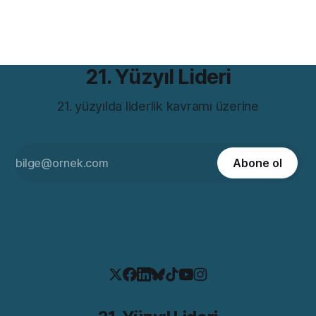
belirlediğimizde, başlangıçta neden bu hedefe ulaşmak
istediğimizi net bir şekilde görmeliyiz. Bunu yapmak,
hedefimize ulaşmak için gerekli
21. Yüzyıl Lideri
21. yüzyılda liderlik kavramı üzerine
Abone ol