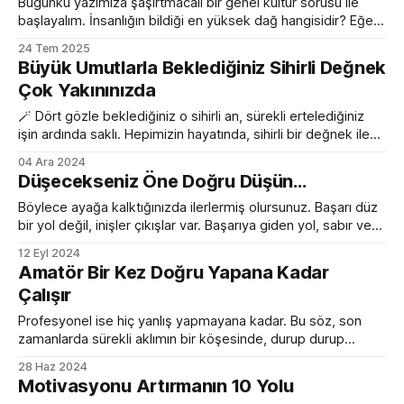
haksız olduğunu düşünüyorum, açıkçası. Phelps'in
Bugünkü yazımıza şaşırtmacalı bir genel kültür sorusu ile
başlayalım. İnsanlığın bildiği en yüksek dağ hangisidir? Eğer
siz de benim gibi Everest cevabını yapıştırdıysanız, aynı
24 Tem 2025
tuzağa düştünüz demektir. Çünkü sorunun cevabı Mars'taki
Büyük Umutlarla Beklediğiniz Sihirli Değnek
Olympus Mons 🤷 Tam 21.9 km yüksekliğinde, Everest'in 2.5
Çok Yakınınızda
katı. Yerel değil, global hatta
🪄 Dört gözle beklediğiniz o sihirli an, sürekli ertelediğiniz
işin ardında saklı. Hepimizin hayatında, sihirli bir değnek ile
her şeyin bir anda ve tamamiyle değişeceğini beklediğimiz
04 Ara 2024
zamanlar olmuştur. Yeni bir iş, bir başarı hikayesi ya da uzun
Düşecekseniz Öne Doğru Düşün...
zamandır beklediğimiz o büyülü dönüm noktası... Fakat o
sihri ararken, dikkat etmek gereken bir
Böylece ayağa kalktığınızda ilerlermiş olursunuz. Başarı düz
bir yol değil, inişler çıkışlar var. Başarıya giden yol, sabır ve
azim gerektiriyor. Bu yolda karşınıza çıkacak engeller ve
12 Eyl 2024
zorluklar, sizi yıldırmamalı. Her düşüş, aslında yeni bir
Amatör Bir Kez Doğru Yapana Kadar
öğrenme fırsatıdır. Önemli olan, düştüğünüzde tekrar ayağa
Çalışır
kalkmak ve yolunuza devam etmektir. Bu sözlerle zaten
daha
Profesyonel ise hiç yanlış yapmayana kadar. Bu söz, son
zamanlarda sürekli aklımın bir köşesinde, durup durup
ortaya çıkıyor. Bu yüzden de amatör bir yazar olarak bu
28 Haz 2024
konuya benim açımdan bakan bir yazı yazmaya karar
Motivasyonu Artırmanın 10 Yolu
verdim. İkisi arasındaki fark daha çok sonuçlarda ve