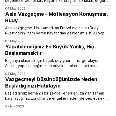
seçeneklerden biridir. Hayatta karşılaşılan zorluklar, engeller,
engellerle karşılaşılan süreçler ve hedeflere ulaşmak için
04 May 2023
harcanan emek, zaman ve sabır bazen insanları yorabilir.
Asla Vazgeçme - Motivasyon Konuşması,
İnsanlar, zorlandıklarında ve sıkıntıya düştüklerinde, daha
Rudy
kolay bir yol aramak için vazgeçmeyi seçebilirler. Ancak,
vazgeçmek her zaman doğru bir seçenek değildir.
Asla vazgeçme. Ünlü Amerikan Futbol oyuncusu Rudy
Ruettiger'in ilham veren hayatından esinlenilmiş 1993 yapımı
Rudy filminden vazgeçmemekle ilgili olan sahne. Ya
03 May 2023
vazgeçer keşke dersiniz, ya da sonuna kadar gider efsane
Yapabileceğiniz En Büyük Yanlış, Hiç
olursunuz. Vazgeçmeyi düşündüğünüzde neden
Başlamamaktır
başladığınızı hatırlayınBaşladığımız herhangi bir şeyde
ilerlerken, zaman zaman karşılaştığımız zorluklar ve engeller
Başarıya ulaşmak için birçok şey yapmamız gerekiyor.
nedeniyle pes
Ancak, yapabileceğimiz en büyük hatalardan biri hiç
başlamamaktır. Başlamak, herhangi bir işin en önemli
03 May 2023
adımıdır ve eyleme geçmenin en önemli yoludur. İster bir iş
Vazgeçmeyi Düşündüğünüzde Neden
girişiminde bulunmak, ister bir projeye başlamak ya da
Başladığınızı Hatırlayın
sadece bir hobi edinmek isteyin, yapabileceğiniz en büyük
yanlış hiç başlamamaktır.
Başladığımız herhangi bir şeyde ilerlerken, zaman zaman
karşılaştığımız zorluklar ve engeller nedeniyle pes etmek
isteyebiliriz. Ancak, vazgeçmek yerine motivasyonumuzu
27 Nis 2023
yeniden kazanmamız gerekiyor. Peki, bu motivasyonu nasıl
geri kazanabiliriz? Herhangi bir hedef veya amaç