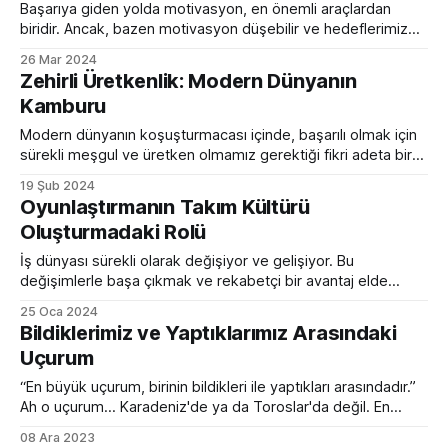
davranışlarda gibi görünse de aslında zihinde yatıyor. İşte
Başarıya giden yolda motivasyon, en önemli araçlardan
biridir. Ancak, bazen motivasyon düşebilir ve hedeflerimize
ulaşma isteğimiz zayıflayabilir. Neyse ki, motivasyonu
26 Mar 2024
artırmanın birçok etkili yolu vardır. İşte motivasyonunuzu
Zehirli Üretkenlik: Modern Dünyanın
artırmanıza yardımcı olacak 10 güçlü strateji: 1.
Kamburu
Derinlemesine Hedef Analizi: Motive olmak için net
hedeflere ihtiyacınız vardır. Hedeflerinizi belirlerken, onları
Modern dünyanın koşuşturmacası içinde, başarılı olmak için
neyin harekete geçirdiğini
sürekli meşgul ve üretken olmamız gerektiği fikri adeta bir
mantra gibi tekrarlanıyor. Bu arayış, kimi zaman makul
19 Şub 2024
sınırları aşarak "zehirli üretkenlik" adı verilen bir duruma
Oyunlaştırmanın Takım Kültürü
dönüşebiliyor. Bu makalede, zehirli üretkenliğin ne olduğunu,
Oluşturmadaki Rolü
belirtilerini ve nedenlerini inceleyecek, bu döngüden
kurtulmak için uygulayabileceğimiz
İş dünyası sürekli olarak değişiyor ve gelişiyor. Bu
değişimlerle başa çıkmak ve rekabetçi bir avantaj elde
etmek isteyen şirketler, yenilikçi yöntemlere başvuruyorlar.
25 Oca 2024
Bunlardan biri de oyunlaştırma olarak adlandırılan bir
Bildiklerimiz ve Yaptıklarımız Arasındaki
yaklaşımdır. Oyunlaştırma, iş dünyasında daha fazla bağlılık,
Uçurum
işbirliği ve verimlilik sağlama potansiyeli taşırken, aynı
zamanda takım kültürü oluşturmanın güçlü bir aracı
“En büyük uçurum, birinin bildikleri ile yaptıkları arasındadır.”
Ah o uçurum… Karadeniz'de ya da Toroslar'da değil. En
derini, en sinsi olanı bizim içimizde gizli: Bilgi ve eylem
08 Ara 2023
arasındaki uçurum. Hepimizin harika fikirleri var. Harika