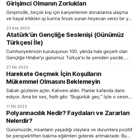
Girişimci Olmanın Zorlukları
planlarımız. Harika cümlelerimiz. Ama tek bir sorun var:
Harika bir şey yapmıyoruz.
Girişimcilik, birçok kişi için kariyerlerinin doruklarına ulaşma
ve hayal ettikleri işi kurma fırsatı sunan heyecan verici bir yol
olarak görülse de, bu yolculuk oldukça zorlu ve karmaşık bir
23 Kas 2023
süreçtir. Girişimci olmak, büyük ödüllerin yanı sıra bir dizi
Atatürk'ün Gençliğe Seslenişi (Günümüz
zorlukla da karşı karşıya gelmek anlamına gelir. Bu
Türkçesi İle)
makalede, girişimci olmanın zorluklarını daha
Cumhuriyetimizin kuruluşunun 100. yılında hala geçerli olan
Gençliğe Hitabe'yi günümüz Türkçe'si ile yeniden yazdık.
Orijinalindeki ahenk ve duyguyu tam olarak vermese de
27 Eki 2023
çevirimizi aşağıda paylaşıyoruz. Atamızın ve tüm
Harekete Geçmek İçin Koşulların
şehitlerimizin ruhuna saygıyla... Ey Türk gençliği! Birinci
Mükemmel Olmasını Beklemeyin
görevin; Türk bağımsızlığını, Türk cumhuriyetini, sonsuza
kadar korumak ve savunmaktır. Varlığının
Sabah gözlerini açtın. Kahveni aldın. Planlar kafanda dans
ediyor. Ama bir ses, fısıltı gibi: “Bugünlük geç.” İşte o sesin
adı: erteleme. Ve onun en iyi arkadaşı: mükemmel zaman
11 Eki 2023
takıntısı. Gerçek şu: Mükemmel zaman yok. Hiç olmadı. Hiç
Polyannacılık Nedir? Faydaları ve Zararları
olmayacak. Şimdi Değilse Ne Zaman? Bu soru, aslında basit
Nelerdir?
bir tokat. Uyan diyor.
Günümüzde, insanların yaşadığı olaylara ve durumlara pozitif
bir perspektiften bakma eğilimleri giderek artmaktadır. Bu