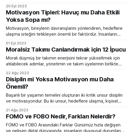
yaklaşımın adı "Polyannacılık" olarak bilinir. Polyannacılık,
20 Eyl 2023
herhangi bir durumu veya olayı olumsuz yönleri yerine
Motivasyon Tipleri: Havuç mu Daha Etkili
olumlu yönleriyle değerlendirmeyi ve olumlu açıdan bakmayı
Yoksa Sopa mı?
ifade eder. İsmi, Eleanor H. Porter'ın "Polyanna" adlı
romanından
Motivasyon, bireylerin davranışlarını yönlendiren, hedeflere
ulaşma isteğini tetikleyen önemli bir faktördür. İnsanların
neyi neden yapmayı tercih ettiklerini anlamak, onların
01 Eyl 2023
hareketlerini etkileyen unsurları çözümlemek, psikoloji ve iş
Moralsiz Takımı Canlandırmak için 12 İpucu
dünyası için önemli bir konudur. Motivasyonun iki ana
yaklaşımı, havuç ve sopa yöntemleri olarak adlandırılır ve bu
Morali düşmüş bir takımın enerjisini tekrar yükseltmek için
yaklaşımların pozitif ve negatif motivasyon olarak iki
atılabilecek adımlar, yönetimin ve takım üyelerinin birlikte
çalışmasıyla başarıya ulaşabilir. Bu makalede, moralin
22 Ağu 2023
düşmesine neden olan faktörlerin analizi ve bu durumu
Disiplin mi Yoksa Motivasyon mu Daha
tersine çevirmek için uygulanabilecek etkili stratejiler ele
Önemli?
alınacaktır. Moral düşüklüğü yaşayan bir takımın enerjisini
yeniden canlandırmak için aşağıdaki adımlar önemli bir
Başarılı bir yaşamın temelini oluşturan iki kritik unsur disiplin
ve motivasyondur. Bu iki unsur, hedeflere ulaşma, kişisel
gelişim ve üstün başarılar elde etme süreçlerinde ayrılmaz
21 Ağu 2023
birer parça olarak karşımıza çıkar. Disiplin, belirlenen
FOMO ve FOBO Nedir, Farkları Nelerdir?
hedeflere ulaşmak için gereken düzen, sorumluluk ve
kararlılıkla ilgiliyken, motivasyon ise bu hedeflere ulaşma
FOMO ve FOBO Arasındaki Farklar Günümüz hızla değişen
isteğini canlı tutan içsel
ve gelişen dijital dünyasında, insanların duygusal durumlarına