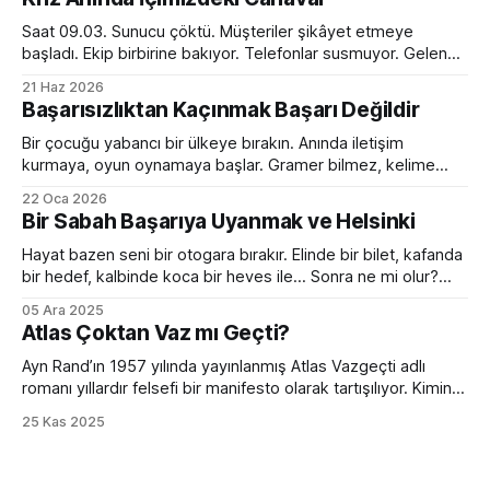
Saat 09.03. Sunucu çöktü. Müşteriler şikâyet etmeye
başladı. Ekip birbirine bakıyor. Telefonlar susmuyor. Gelen
kutusu kırmızı alarm veriyor. Tam bir kaos. Ve o anda
21 Haz 2026
toplantı odasında ilginç bir dönüşüm yaşanıyor. Normalde
Başarısızlıktan Kaçınmak Başarı Değildir
sakin olan yönetici sesini yükseltiyor. Empatik ve sakin ekip
lideri bir anda diktatöre dönüşüyor. Her fikre açık olan
Bir çocuğu yabancı bir ülkeye bırakın. Anında iletişim
kurmaya, oyun oynamaya başlar. Gramer bilmez, kelime
hazinesi çok sınırlıdır. Yanlış konuşur, devrik, bozuk cümleler
22 Oca 2026
kurar. Ama devam eder. Birkaç ay sonra da sanki hep
Bir Sabah Başarıya Uyanmak ve Helsinki
oradaymış gibi sohbet etmeye başlar. Peki bir yetişkini aynı
ortama bırakırsanız? Kelimeleri, kuralları, zaman çekimlerini
Hayat bazen seni bir otogara bırakır. Elinde bir bilet, kafanda
bilse de
bir hedef, kalbinde koca bir heves ile... Sonra ne mi olur?
Hiçbir şey olmaz. Çünkü bir sabah başarıya uyanmak ancak
05 Ara 2025
filmlerde olur. Hollywood sıkıcı hazırlık sürecini hızlıca
Atlas Çoktan Vaz mı Geçti?
geçiverir. Kahramanımız birkaç mekik, 2 şınav, 3-4 mekik,
birazcık da ter sonrası
Ayn Rand’ın 1957 yılında yayınlanmış Atlas Vazgeçti adlı
romanı yıllardır felsefi bir manifesto olarak tartışılıyor. Kimine
göre bireycilik övgüsü, kimine göre kapitalizmin kutsal kitabı.
25 Kas 2025
Ama bütün bu tartışmaların ötesinde, romanın bugünün iş
dünyasıyla çarpıcı bir benzerliği var. Hem de bir değil birkaç
farklı açıdan. Romanın iddiası günümüzde hâlâ rahatsız