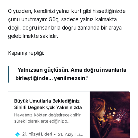
O yüzden, kendinizi yalnız kurt gibi hissettiğinizde
şunu unutmayın: Güç, sadece yalnız kalmakta
değil, doğru insanlarla doğru zamanda bir araya
gelebilmekte saklıdır.
Kapanış repliği:
"Yalnızsan güçlüsün. Ama doğru insanlarla
birleştiğinde... yenilmezsin."
Büyük Umutlarla Beklediğiniz
Sihirli Değnek Çok Yakınınızda
Hayatınızı kökten değiştirecek sihir,
sürekli olarak ertelediğiniz o
sıradan, rutin işlerin ardında
saklanır. Hiç acelesi yoktur, sizi
21. Yüzyıl Lideri
21. Yüzyıl Lideri