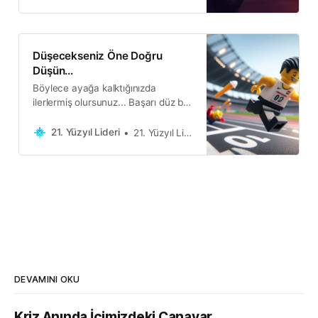
bekler.
Düşecekseniz Öne Doğru
Düşün...
Böylece ayağa kalktığınızda
ilerlermiş olursunuz... Başarı düz bir
yol değil, inişler çıkışlar var.
Başarıya giden yol, sabır ve azim
21. Yüzyıl Lideri
21. Yüzyıl Lideri
gerektiriyor.
DEVAMINI OKU
Kriz Anında İçimizdeki Canavar