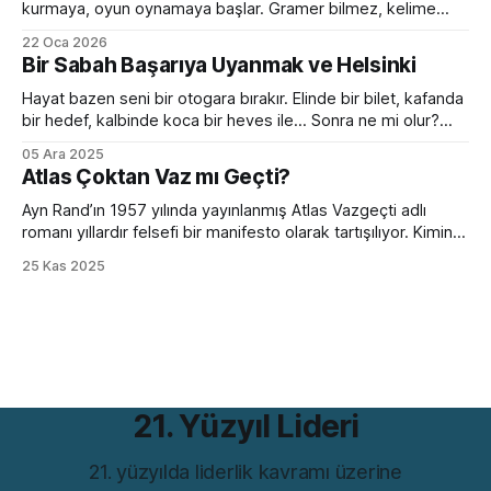
kurmaya, oyun oynamaya başlar. Gramer bilmez, kelime
hazinesi çok sınırlıdır. Yanlış konuşur, devrik, bozuk cümleler
22 Oca 2026
kurar. Ama devam eder. Birkaç ay sonra da sanki hep
Bir Sabah Başarıya Uyanmak ve Helsinki
oradaymış gibi sohbet etmeye başlar. Peki bir yetişkini aynı
ortama bırakırsanız? Kelimeleri, kuralları, zaman çekimlerini
Hayat bazen seni bir otogara bırakır. Elinde bir bilet, kafanda
bilse de
bir hedef, kalbinde koca bir heves ile... Sonra ne mi olur?
Hiçbir şey olmaz. Çünkü bir sabah başarıya uyanmak ancak
05 Ara 2025
filmlerde olur. Hollywood sıkıcı hazırlık sürecini hızlıca
Atlas Çoktan Vaz mı Geçti?
geçiverir. Kahramanımız birkaç mekik, 2 şınav, 3-4 mekik,
birazcık da ter sonrası
Ayn Rand’ın 1957 yılında yayınlanmış Atlas Vazgeçti adlı
romanı yıllardır felsefi bir manifesto olarak tartışılıyor. Kimine
göre bireycilik övgüsü, kimine göre kapitalizmin kutsal kitabı.
25 Kas 2025
Ama bütün bu tartışmaların ötesinde, romanın bugünün iş
dünyasıyla çarpıcı bir benzerliği var. Hem de bir değil birkaç
farklı açıdan. Romanın iddiası günümüzde hâlâ rahatsız
21. Yüzyıl Lideri
21. yüzyılda liderlik kavramı üzerine