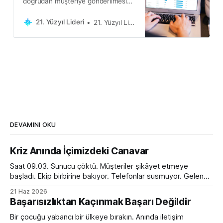
doğrudan müşteriye gönderilmesi
esasına dayanır, bu da satıcının
stok tutmasını gerektirmez.
21. Yüzyıl Lideri
21. Yüzyıl Lideri
DEVAMINI OKU
Kriz Anında İçimizdeki Canavar
Saat 09.03. Sunucu çöktü. Müşteriler şikâyet etmeye
başladı. Ekip birbirine bakıyor. Telefonlar susmuyor. Gelen
kutusu kırmızı alarm veriyor. Tam bir kaos. Ve o anda
21 Haz 2026
toplantı odasında ilginç bir dönüşüm yaşanıyor. Normalde
Başarısızlıktan Kaçınmak Başarı Değildir
sakin olan yönetici sesini yükseltiyor. Empatik ve sakin ekip
lideri bir anda diktatöre dönüşüyor. Her fikre açık olan
Bir çocuğu yabancı bir ülkeye bırakın. Anında iletişim