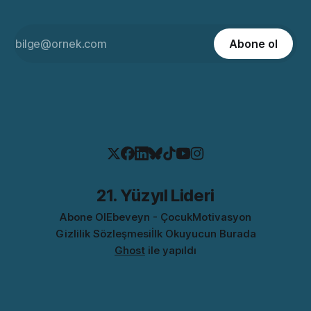
Abone ol
21. Yüzyıl Lideri
Abone Ol
Ebeveyn - Çocuk
Motivasyon
Gizlilik Sözleşmesi
İlk Okuyucun Burada
Ghost
ile yapıldı