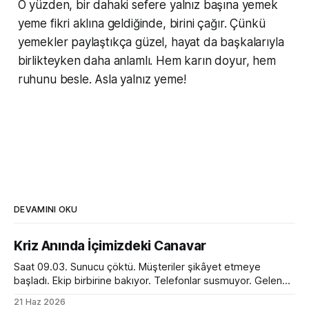
O yüzden, bir dahaki sefere yalnız başına yemek
yeme fikri aklına geldiğinde, birini çağır. Çünkü
yemekler paylaştıkça güzel, hayat da başkalarıyla
birlikteyken daha anlamlı. Hem karın doyur, hem
ruhunu besle. Asla yalnız yeme!
DEVAMINI OKU
Kriz Anında İçimizdeki Canavar
Saat 09.03. Sunucu çöktü. Müşteriler şikâyet etmeye
başladı. Ekip birbirine bakıyor. Telefonlar susmuyor. Gelen
kutusu kırmızı alarm veriyor. Tam bir kaos. Ve o anda
21 Haz 2026
toplantı odasında ilginç bir dönüşüm yaşanıyor. Normalde