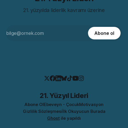
21. yüzyılda liderlik kavramı üzerine
Abone ol
21. Yüzyıl Lideri
Abone Ol
Ebeveyn - Çocuk
Motivasyon
Gizlilik Sözleşmesi
İlk Okuyucun Burada
Ghost
ile yapıldı