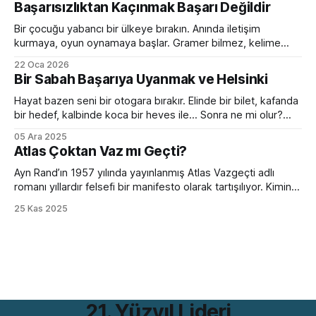
Başarısızlıktan Kaçınmak Başarı Değildir
sakin olan yönetici sesini yükseltiyor. Empatik ve sakin ekip
lideri bir anda diktatöre dönüşüyor. Her fikre açık olan
Bir çocuğu yabancı bir ülkeye bırakın. Anında iletişim
kurmaya, oyun oynamaya başlar. Gramer bilmez, kelime
hazinesi çok sınırlıdır. Yanlış konuşur, devrik, bozuk cümleler
22 Oca 2026
kurar. Ama devam eder. Birkaç ay sonra da sanki hep
Bir Sabah Başarıya Uyanmak ve Helsinki
oradaymış gibi sohbet etmeye başlar. Peki bir yetişkini aynı
ortama bırakırsanız? Kelimeleri, kuralları, zaman çekimlerini
Hayat bazen seni bir otogara bırakır. Elinde bir bilet, kafanda
bilse de
bir hedef, kalbinde koca bir heves ile... Sonra ne mi olur?
Hiçbir şey olmaz. Çünkü bir sabah başarıya uyanmak ancak
05 Ara 2025
filmlerde olur. Hollywood sıkıcı hazırlık sürecini hızlıca
Atlas Çoktan Vaz mı Geçti?
geçiverir. Kahramanımız birkaç mekik, 2 şınav, 3-4 mekik,
birazcık da ter sonrası
Ayn Rand’ın 1957 yılında yayınlanmış Atlas Vazgeçti adlı
romanı yıllardır felsefi bir manifesto olarak tartışılıyor. Kimine
göre bireycilik övgüsü, kimine göre kapitalizmin kutsal kitabı.
25 Kas 2025
Ama bütün bu tartışmaların ötesinde, romanın bugünün iş
dünyasıyla çarpıcı bir benzerliği var. Hem de bir değil birkaç
farklı açıdan. Romanın iddiası günümüzde hâlâ rahatsız
21. Yüzyıl Lideri