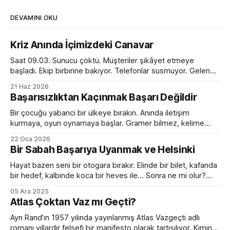
DEVAMINI OKU
Kriz Anında İçimizdeki Canavar
Saat 09.03. Sunucu çöktü. Müşteriler şikâyet etmeye
başladı. Ekip birbirine bakıyor. Telefonlar susmuyor. Gelen
kutusu kırmızı alarm veriyor. Tam bir kaos. Ve o anda
21 Haz 2026
toplantı odasında ilginç bir dönüşüm yaşanıyor. Normalde
Başarısızlıktan Kaçınmak Başarı Değildir
sakin olan yönetici sesini yükseltiyor. Empatik ve sakin ekip
lideri bir anda diktatöre dönüşüyor. Her fikre açık olan
Bir çocuğu yabancı bir ülkeye bırakın. Anında iletişim
kurmaya, oyun oynamaya başlar. Gramer bilmez, kelime
hazinesi çok sınırlıdır. Yanlış konuşur, devrik, bozuk cümleler
22 Oca 2026
kurar. Ama devam eder. Birkaç ay sonra da sanki hep
Bir Sabah Başarıya Uyanmak ve Helsinki
oradaymış gibi sohbet etmeye başlar. Peki bir yetişkini aynı
ortama bırakırsanız? Kelimeleri, kuralları, zaman çekimlerini
Hayat bazen seni bir otogara bırakır. Elinde bir bilet, kafanda
bilse de
bir hedef, kalbinde koca bir heves ile... Sonra ne mi olur?
Hiçbir şey olmaz. Çünkü bir sabah başarıya uyanmak ancak
05 Ara 2025
filmlerde olur. Hollywood sıkıcı hazırlık sürecini hızlıca
Atlas Çoktan Vaz mı Geçti?
geçiverir. Kahramanımız birkaç mekik, 2 şınav, 3-4 mekik,
birazcık da ter sonrası
Ayn Rand’ın 1957 yılında yayınlanmış Atlas Vazgeçti adlı
romanı yıllardır felsefi bir manifesto olarak tartışılıyor. Kimine