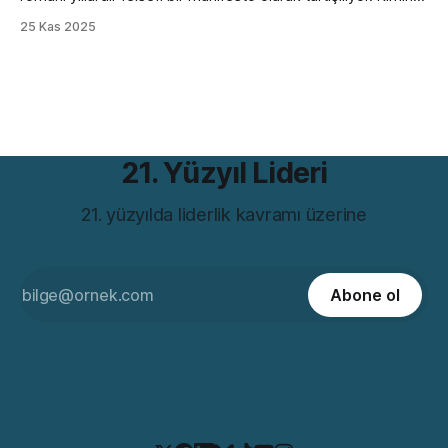
göre bireycilik övgüsü, kimine göre kapitalizmin kutsal kitabı.
25 Kas 2025
Ama bütün bu tartışmaların ötesinde, romanın bugünün iş
dünyasıyla çarpıcı bir benzerliği var. Hem de bir değil birkaç
farklı açıdan. Romanın iddiası günümüzde hâlâ rahatsız
21. Yüzyıl Lideri
21. yüzyılda liderlik kavramı üzerine
Abone ol