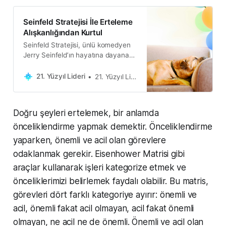
Seinfeld Stratejisi İle Erteleme
Alışkanlığından Kurtul
Seinfeld Stratejisi, ünlü komedyen
Jerry Seinfeld’ın hayatına dayanan
bir stratejidir. Bir takvime her gün
yapılan işi işaretleme temeline
21. Yüzyıl Lideri
21. Yüzyıl Lideri
dayanır
Doğru şeyleri ertelemek, bir anlamda
önceliklendirme yapmak demektir. Önceliklendirme
yaparken, önemli ve acil olan görevlere
odaklanmak gerekir. Eisenhower Matrisi gibi
araçlar kullanarak işleri kategorize etmek ve
önceliklerimizi belirlemek faydalı olabilir. Bu matris,
görevleri dört farklı kategoriye ayırır: önemli ve
acil, önemli fakat acil olmayan, acil fakat önemli
olmayan, ne acil ne de önemli. Önemli ve acil olan