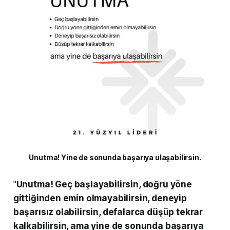
Unutma! Yine de sonunda başarıya ulaşabilirsin.
"
Unutma! Geç başlayabilirsin, doğru yöne
gittiğinden emin olmayabilirsin, deneyip
başarısız olabilirsin, defalarca düşüp tekrar
kalkabilirsin, ama yine de sonunda başarıya