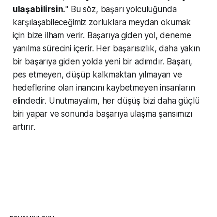
ulaşabilirsin.
" Bu söz, başarı yolculuğunda
karşılaşabileceğimiz zorluklara meydan okumak
için bize ilham verir. Başarıya giden yol, deneme
yanılma sürecini içerir. Her başarısızlık, daha yakın
bir başarıya giden yolda yeni bir adımdır. Başarı,
pes etmeyen, düşüp kalkmaktan yılmayan ve
hedeflerine olan inancını kaybetmeyen insanların
elindedir. Unutmayalım, her düşüş bizi daha güçlü
biri yapar ve sonunda başarıya ulaşma şansımızı
artırır.