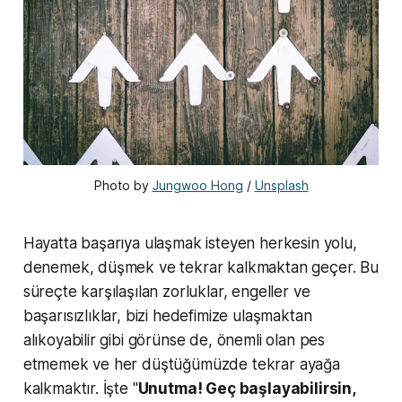
Photo by 
Jungwoo Hong
 / 
Unsplash
Hayatta başarıya ulaşmak isteyen herkesin yolu,
denemek, düşmek ve tekrar kalkmaktan geçer. Bu
süreçte karşılaşılan zorluklar, engeller ve
başarısızlıklar, bizi hedefimize ulaşmaktan
alıkoyabilir gibi görünse de, önemli olan pes
etmemek ve her düştüğümüzde tekrar ayağa
kalkmaktır. İşte "
Unutma! Geç başlayabilirsin,