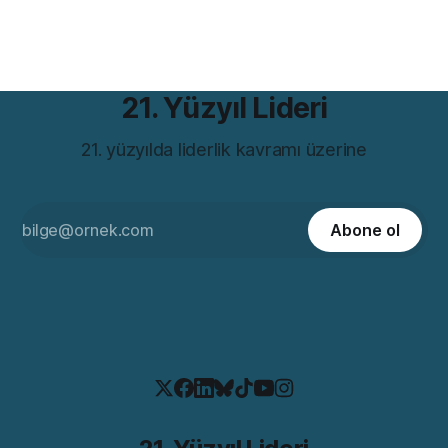
farklı açıdan. Romanın iddiası günümüzde hâlâ rahatsız
21. Yüzyıl Lideri
21. yüzyılda liderlik kavramı üzerine
Abone ol