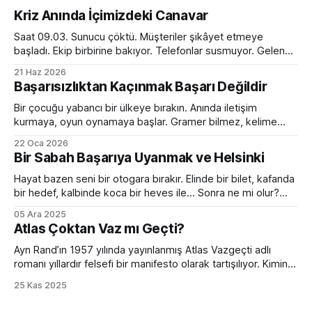
Kriz Anında İçimizdeki Canavar
Saat 09.03. Sunucu çöktü. Müşteriler şikâyet etmeye
başladı. Ekip birbirine bakıyor. Telefonlar susmuyor. Gelen
kutusu kırmızı alarm veriyor. Tam bir kaos. Ve o anda
21 Haz 2026
toplantı odasında ilginç bir dönüşüm yaşanıyor. Normalde
Başarısızlıktan Kaçınmak Başarı Değildir
sakin olan yönetici sesini yükseltiyor. Empatik ve sakin ekip
lideri bir anda diktatöre dönüşüyor. Her fikre açık olan
Bir çocuğu yabancı bir ülkeye bırakın. Anında iletişim
kurmaya, oyun oynamaya başlar. Gramer bilmez, kelime
hazinesi çok sınırlıdır. Yanlış konuşur, devrik, bozuk cümleler
22 Oca 2026
kurar. Ama devam eder. Birkaç ay sonra da sanki hep
Bir Sabah Başarıya Uyanmak ve Helsinki
oradaymış gibi sohbet etmeye başlar. Peki bir yetişkini aynı
ortama bırakırsanız? Kelimeleri, kuralları, zaman çekimlerini
Hayat bazen seni bir otogara bırakır. Elinde bir bilet, kafanda
bilse de
bir hedef, kalbinde koca bir heves ile... Sonra ne mi olur?
Hiçbir şey olmaz. Çünkü bir sabah başarıya uyanmak ancak
05 Ara 2025
filmlerde olur. Hollywood sıkıcı hazırlık sürecini hızlıca
Atlas Çoktan Vaz mı Geçti?
geçiverir. Kahramanımız birkaç mekik, 2 şınav, 3-4 mekik,
birazcık da ter sonrası
Ayn Rand’ın 1957 yılında yayınlanmış Atlas Vazgeçti adlı
romanı yıllardır felsefi bir manifesto olarak tartışılıyor. Kimine
göre bireycilik övgüsü, kimine göre kapitalizmin kutsal kitabı.
25 Kas 2025
Ama bütün bu tartışmaların ötesinde, romanın bugünün iş
dünyasıyla çarpıcı bir benzerliği var. Hem de bir değil birkaç