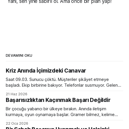
Yani, sen yine sabırlı ol. Ama önce bir plan yap!
DEVAMINI OKU
Kriz Anında İçimizdeki Canavar
Saat 09.03. Sunucu çöktü. Müşteriler şikâyet etmeye
başladı. Ekip birbirine bakıyor. Telefonlar susmuyor. Gelen
kutusu kırmızı alarm veriyor. Tam bir kaos. Ve o anda
21 Haz 2026
toplantı odasında ilginç bir dönüşüm yaşanıyor. Normalde
Başarısızlıktan Kaçınmak Başarı Değildir
sakin olan yönetici sesini yükseltiyor. Empatik ve sakin ekip
lideri bir anda diktatöre dönüşüyor. Her fikre açık olan
Bir çocuğu yabancı bir ülkeye bırakın. Anında iletişim
kurmaya, oyun oynamaya başlar. Gramer bilmez, kelime
hazinesi çok sınırlıdır. Yanlış konuşur, devrik, bozuk cümleler
22 Oca 2026
kurar. Ama devam eder. Birkaç ay sonra da sanki hep