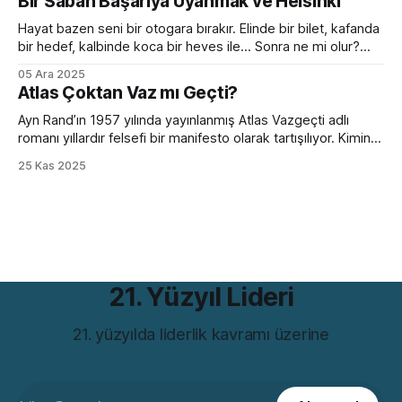
Bir Sabah Başarıya Uyanmak ve Helsinki
oradaymış gibi sohbet etmeye başlar. Peki bir yetişkini aynı
ortama bırakırsanız? Kelimeleri, kuralları, zaman çekimlerini
Hayat bazen seni bir otogara bırakır. Elinde bir bilet, kafanda
bilse de
bir hedef, kalbinde koca bir heves ile... Sonra ne mi olur?
Hiçbir şey olmaz. Çünkü bir sabah başarıya uyanmak ancak
05 Ara 2025
filmlerde olur. Hollywood sıkıcı hazırlık sürecini hızlıca
Atlas Çoktan Vaz mı Geçti?
geçiverir. Kahramanımız birkaç mekik, 2 şınav, 3-4 mekik,
birazcık da ter sonrası
Ayn Rand’ın 1957 yılında yayınlanmış Atlas Vazgeçti adlı
romanı yıllardır felsefi bir manifesto olarak tartışılıyor. Kimine
göre bireycilik övgüsü, kimine göre kapitalizmin kutsal kitabı.
25 Kas 2025
Ama bütün bu tartışmaların ötesinde, romanın bugünün iş
dünyasıyla çarpıcı bir benzerliği var. Hem de bir değil birkaç
farklı açıdan. Romanın iddiası günümüzde hâlâ rahatsız
21. Yüzyıl Lideri
21. yüzyılda liderlik kavramı üzerine