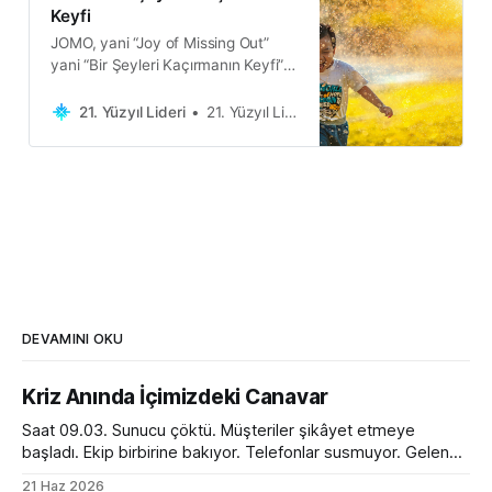
Keyfi
JOMO, yani “Joy of Missing Out”
yani “Bir Şeyleri Kaçırmanın Keyfi”.
Bu makalede, JOMO’nun ne
olduğunu ve neden önemli
21. Yüzyıl Lideri
21. Yüzyıl Lideri
olduğunu keşfedeceğiz.
DEVAMINI OKU
Kriz Anında İçimizdeki Canavar
Saat 09.03. Sunucu çöktü. Müşteriler şikâyet etmeye
başladı. Ekip birbirine bakıyor. Telefonlar susmuyor. Gelen
kutusu kırmızı alarm veriyor. Tam bir kaos. Ve o anda
21 Haz 2026