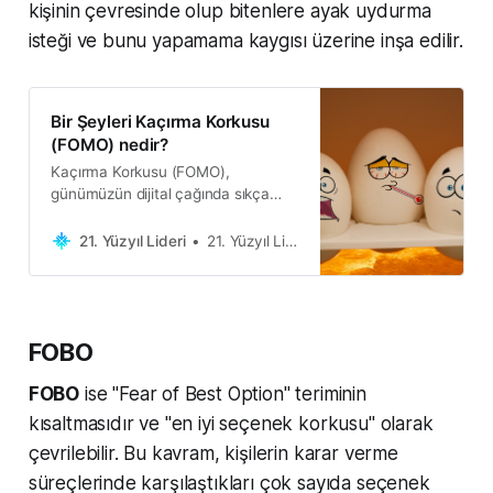
kişinin çevresinde olup bitenlere ayak uydurma
isteği ve bunu yapamama kaygısı üzerine inşa edilir.
Bir Şeyleri Kaçırma Korkusu
(FOMO) nedir?
Kaçırma Korkusu (FOMO),
günümüzün dijital çağında sıkça
karşılaşılan bir durumdur. İnsanlar,
başkalarının yaptığı etkinliklere veya
21. Yüzyıl Lideri
21. Yüzyıl Lideri
deneyimlere katılmama ihtimali
olduğunda hissettikleri endişeyi
ifade etmek için bu terimi kullanırlar.
FOMO, özellikle sosyal medya gibi
FOBO
dijital platformlar aracılığıy…
FOBO
ise "Fear of Best Option" teriminin
kısaltmasıdır ve "en iyi seçenek korkusu" olarak
çevrilebilir. Bu kavram, kişilerin karar verme
süreçlerinde karşılaştıkları çok sayıda seçenek