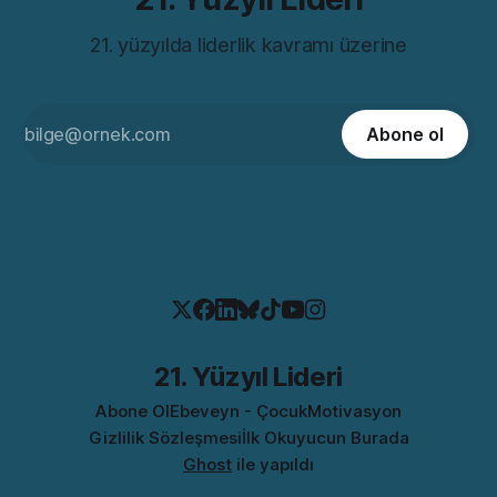
21. yüzyılda liderlik kavramı üzerine
Abone ol
21. Yüzyıl Lideri
Abone Ol
Ebeveyn - Çocuk
Motivasyon
Gizlilik Sözleşmesi
İlk Okuyucun Burada
Ghost
ile yapıldı