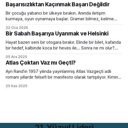
toplantı odasında ilginç bir dönüşüm yaşanıyor. Normalde
Başarısızlıktan Kaçınmak Başarı Değildir
sakin olan yönetici sesini yükseltiyor. Empatik ve sakin ekip
lideri bir anda diktatöre dönüşüyor. Her fikre açık olan
Bir çocuğu yabancı bir ülkeye bırakın. Anında iletişim
kurmaya, oyun oynamaya başlar. Gramer bilmez, kelime
hazinesi çok sınırlıdır. Yanlış konuşur, devrik, bozuk cümleler
22 Oca 2026
kurar. Ama devam eder. Birkaç ay sonra da sanki hep
Bir Sabah Başarıya Uyanmak ve Helsinki
oradaymış gibi sohbet etmeye başlar. Peki bir yetişkini aynı
ortama bırakırsanız? Kelimeleri, kuralları, zaman çekimlerini
Hayat bazen seni bir otogara bırakır. Elinde bir bilet, kafanda
bilse de
bir hedef, kalbinde koca bir heves ile... Sonra ne mi olur?
Hiçbir şey olmaz. Çünkü bir sabah başarıya uyanmak ancak
05 Ara 2025
filmlerde olur. Hollywood sıkıcı hazırlık sürecini hızlıca
Atlas Çoktan Vaz mı Geçti?
geçiverir. Kahramanımız birkaç mekik, 2 şınav, 3-4 mekik,
birazcık da ter sonrası
Ayn Rand’ın 1957 yılında yayınlanmış Atlas Vazgeçti adlı
romanı yıllardır felsefi bir manifesto olarak tartışılıyor. Kimine
göre bireycilik övgüsü, kimine göre kapitalizmin kutsal kitabı.
25 Kas 2025
Ama bütün bu tartışmaların ötesinde, romanın bugünün iş
dünyasıyla çarpıcı bir benzerliği var. Hem de bir değil birkaç
farklı açıdan. Romanın iddiası günümüzde hâlâ rahatsız
21. Yüzyıl Lideri