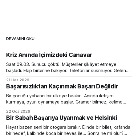
DEVAMINI OKU
Kriz Anında İçimizdeki Canavar
Saat 09.03. Sunucu çöktü. Müşteriler şikâyet etmeye
başladı. Ekip birbirine bakıyor. Telefonlar susmuyor. Gelen
kutusu kırmızı alarm veriyor. Tam bir kaos. Ve o anda
21 Haz 2026
toplantı odasında ilginç bir dönüşüm yaşanıyor. Normalde
Başarısızlıktan Kaçınmak Başarı Değildir
sakin olan yönetici sesini yükseltiyor. Empatik ve sakin ekip
lideri bir anda diktatöre dönüşüyor. Her fikre açık olan
Bir çocuğu yabancı bir ülkeye bırakın. Anında iletişim
kurmaya, oyun oynamaya başlar. Gramer bilmez, kelime
hazinesi çok sınırlıdır. Yanlış konuşur, devrik, bozuk cümleler
22 Oca 2026
kurar. Ama devam eder. Birkaç ay sonra da sanki hep
Bir Sabah Başarıya Uyanmak ve Helsinki
oradaymış gibi sohbet etmeye başlar. Peki bir yetişkini aynı
ortama bırakırsanız? Kelimeleri, kuralları, zaman çekimlerini
Hayat bazen seni bir otogara bırakır. Elinde bir bilet, kafanda
bilse de
bir hedef, kalbinde koca bir heves ile... Sonra ne mi olur?