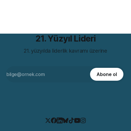
dünyasıyla çarpıcı bir benzerliği var. Hem de bir değil birkaç
farklı açıdan. Romanın iddiası günümüzde hâlâ rahatsız
21. Yüzyıl Lideri
21. yüzyılda liderlik kavramı üzerine
Abone ol