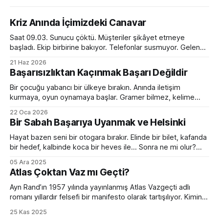
Kriz Anında İçimizdeki Canavar
Saat 09.03. Sunucu çöktü. Müşteriler şikâyet etmeye
başladı. Ekip birbirine bakıyor. Telefonlar susmuyor. Gelen
kutusu kırmızı alarm veriyor. Tam bir kaos. Ve o anda
21 Haz 2026
toplantı odasında ilginç bir dönüşüm yaşanıyor. Normalde
Başarısızlıktan Kaçınmak Başarı Değildir
sakin olan yönetici sesini yükseltiyor. Empatik ve sakin ekip
lideri bir anda diktatöre dönüşüyor. Her fikre açık olan
Bir çocuğu yabancı bir ülkeye bırakın. Anında iletişim
kurmaya, oyun oynamaya başlar. Gramer bilmez, kelime
hazinesi çok sınırlıdır. Yanlış konuşur, devrik, bozuk cümleler
22 Oca 2026
kurar. Ama devam eder. Birkaç ay sonra da sanki hep
Bir Sabah Başarıya Uyanmak ve Helsinki
oradaymış gibi sohbet etmeye başlar. Peki bir yetişkini aynı
ortama bırakırsanız? Kelimeleri, kuralları, zaman çekimlerini
Hayat bazen seni bir otogara bırakır. Elinde bir bilet, kafanda
bilse de
bir hedef, kalbinde koca bir heves ile... Sonra ne mi olur?
Hiçbir şey olmaz. Çünkü bir sabah başarıya uyanmak ancak
05 Ara 2025
filmlerde olur. Hollywood sıkıcı hazırlık sürecini hızlıca
Atlas Çoktan Vaz mı Geçti?
geçiverir. Kahramanımız birkaç mekik, 2 şınav, 3-4 mekik,
birazcık da ter sonrası
Ayn Rand’ın 1957 yılında yayınlanmış Atlas Vazgeçti adlı
romanı yıllardır felsefi bir manifesto olarak tartışılıyor. Kimine
göre bireycilik övgüsü, kimine göre kapitalizmin kutsal kitabı.
25 Kas 2025
Ama bütün bu tartışmaların ötesinde, romanın bugünün iş