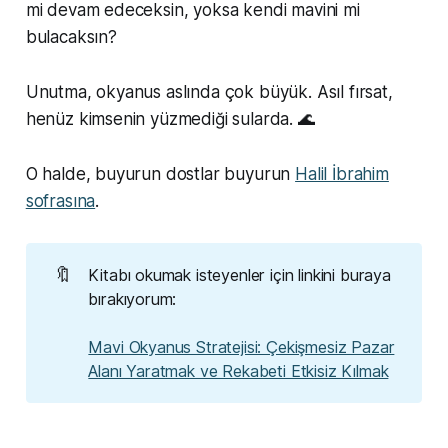
mi devam edeceksin, yoksa kendi mavini mi
bulacaksın?
Unutma, okyanus aslında çok büyük. Asıl fırsat,
henüz kimsenin yüzmediği sularda. 🌊
O halde, buyurun dostlar buyurun
Halil İbrahim
sofrasına
.
🔖
Kitabı okumak isteyenler için linkini buraya
bırakıyorum:
Mavi Okyanus Stratejisi: Çekişmesiz Pazar
Alanı Yaratmak ve Rekabeti Etkisiz Kılmak