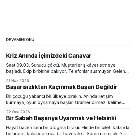
DEVAMINI OKU
Kriz Anında İçimizdeki Canavar
Saat 09.03. Sunucu çöktü. Müşteriler şikâyet etmeye
başladı. Ekip birbirine bakıyor. Telefonlar susmuyor. Gelen
kutusu kırmızı alarm veriyor. Tam bir kaos. Ve o anda
21 Haz 2026
toplantı odasında ilginç bir dönüşüm yaşanıyor. Normalde
Başarısızlıktan Kaçınmak Başarı Değildir
sakin olan yönetici sesini yükseltiyor. Empatik ve sakin ekip
lideri bir anda diktatöre dönüşüyor. Her fikre açık olan
Bir çocuğu yabancı bir ülkeye bırakın. Anında iletişim
kurmaya, oyun oynamaya başlar. Gramer bilmez, kelime
hazinesi çok sınırlıdır. Yanlış konuşur, devrik, bozuk cümleler
22 Oca 2026
kurar. Ama devam eder. Birkaç ay sonra da sanki hep
Bir Sabah Başarıya Uyanmak ve Helsinki
oradaymış gibi sohbet etmeye başlar. Peki bir yetişkini aynı
ortama bırakırsanız? Kelimeleri, kuralları, zaman çekimlerini
Hayat bazen seni bir otogara bırakır. Elinde bir bilet, kafanda
bilse de
bir hedef, kalbinde koca bir heves ile... Sonra ne mi olur?