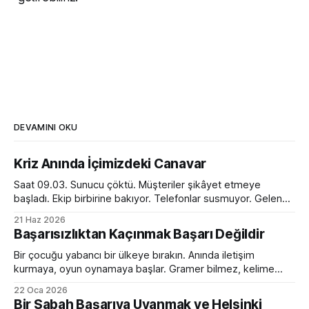
DEVAMINI OKU
Kriz Anında İçimizdeki Canavar
Saat 09.03. Sunucu çöktü. Müşteriler şikâyet etmeye
başladı. Ekip birbirine bakıyor. Telefonlar susmuyor. Gelen
kutusu kırmızı alarm veriyor. Tam bir kaos. Ve o anda
21 Haz 2026
toplantı odasında ilginç bir dönüşüm yaşanıyor. Normalde
Başarısızlıktan Kaçınmak Başarı Değildir
sakin olan yönetici sesini yükseltiyor. Empatik ve sakin ekip
lideri bir anda diktatöre dönüşüyor. Her fikre açık olan
Bir çocuğu yabancı bir ülkeye bırakın. Anında iletişim
kurmaya, oyun oynamaya başlar. Gramer bilmez, kelime
hazinesi çok sınırlıdır. Yanlış konuşur, devrik, bozuk cümleler
22 Oca 2026
kurar. Ama devam eder. Birkaç ay sonra da sanki hep
Bir Sabah Başarıya Uyanmak ve Helsinki