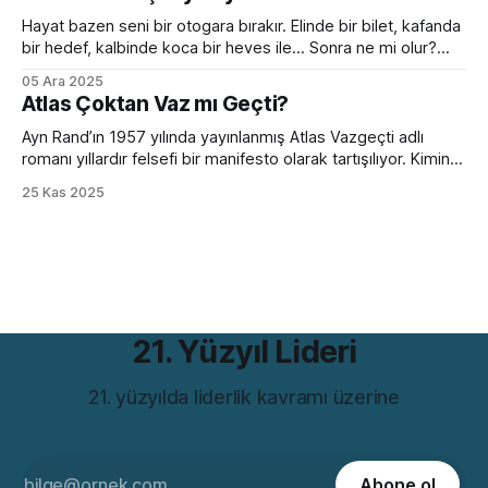
oradaymış gibi sohbet etmeye başlar. Peki bir yetişkini aynı
ortama bırakırsanız? Kelimeleri, kuralları, zaman çekimlerini
Hayat bazen seni bir otogara bırakır. Elinde bir bilet, kafanda
bilse de
bir hedef, kalbinde koca bir heves ile... Sonra ne mi olur?
Hiçbir şey olmaz. Çünkü bir sabah başarıya uyanmak ancak
05 Ara 2025
filmlerde olur. Hollywood sıkıcı hazırlık sürecini hızlıca
Atlas Çoktan Vaz mı Geçti?
geçiverir. Kahramanımız birkaç mekik, 2 şınav, 3-4 mekik,
birazcık da ter sonrası
Ayn Rand’ın 1957 yılında yayınlanmış Atlas Vazgeçti adlı
romanı yıllardır felsefi bir manifesto olarak tartışılıyor. Kimine
göre bireycilik övgüsü, kimine göre kapitalizmin kutsal kitabı.
25 Kas 2025
Ama bütün bu tartışmaların ötesinde, romanın bugünün iş
dünyasıyla çarpıcı bir benzerliği var. Hem de bir değil birkaç
farklı açıdan. Romanın iddiası günümüzde hâlâ rahatsız
21. Yüzyıl Lideri
21. yüzyılda liderlik kavramı üzerine
Abone ol