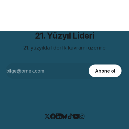
dünyasıyla çarpıcı bir benzerliği var. Hem de bir değil birkaç
farklı açıdan. Romanın iddiası günümüzde hâlâ rahatsız
21. Yüzyıl Lideri
21. yüzyılda liderlik kavramı üzerine
Abone ol