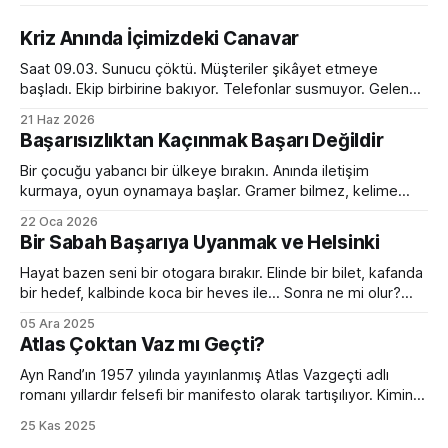
Kriz Anında İçimizdeki Canavar
Saat 09.03. Sunucu çöktü. Müşteriler şikâyet etmeye
başladı. Ekip birbirine bakıyor. Telefonlar susmuyor. Gelen
kutusu kırmızı alarm veriyor. Tam bir kaos. Ve o anda
21 Haz 2026
toplantı odasında ilginç bir dönüşüm yaşanıyor. Normalde
Başarısızlıktan Kaçınmak Başarı Değildir
sakin olan yönetici sesini yükseltiyor. Empatik ve sakin ekip
lideri bir anda diktatöre dönüşüyor. Her fikre açık olan
Bir çocuğu yabancı bir ülkeye bırakın. Anında iletişim
kurmaya, oyun oynamaya başlar. Gramer bilmez, kelime
hazinesi çok sınırlıdır. Yanlış konuşur, devrik, bozuk cümleler
22 Oca 2026
kurar. Ama devam eder. Birkaç ay sonra da sanki hep
Bir Sabah Başarıya Uyanmak ve Helsinki
oradaymış gibi sohbet etmeye başlar. Peki bir yetişkini aynı
ortama bırakırsanız? Kelimeleri, kuralları, zaman çekimlerini
Hayat bazen seni bir otogara bırakır. Elinde bir bilet, kafanda
bilse de
bir hedef, kalbinde koca bir heves ile... Sonra ne mi olur?
Hiçbir şey olmaz. Çünkü bir sabah başarıya uyanmak ancak
05 Ara 2025
filmlerde olur. Hollywood sıkıcı hazırlık sürecini hızlıca
Atlas Çoktan Vaz mı Geçti?
geçiverir. Kahramanımız birkaç mekik, 2 şınav, 3-4 mekik,
birazcık da ter sonrası
Ayn Rand’ın 1957 yılında yayınlanmış Atlas Vazgeçti adlı
romanı yıllardır felsefi bir manifesto olarak tartışılıyor. Kimine
göre bireycilik övgüsü, kimine göre kapitalizmin kutsal kitabı.
25 Kas 2025
Ama bütün bu tartışmaların ötesinde, romanın bugünün iş