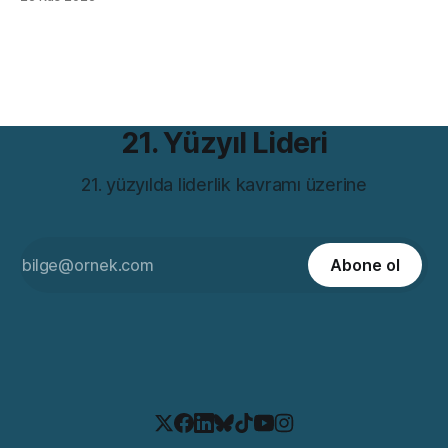
Ama bütün bu tartışmaların ötesinde, romanın bugünün iş
dünyasıyla çarpıcı bir benzerliği var. Hem de bir değil birkaç
farklı açıdan. Romanın iddiası günümüzde hâlâ rahatsız
21. Yüzyıl Lideri
21. yüzyılda liderlik kavramı üzerine
Abone ol