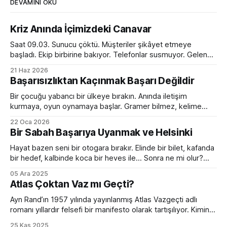
DEVAMINI OKU
Kriz Anında İçimizdeki Canavar
Saat 09.03. Sunucu çöktü. Müşteriler şikâyet etmeye
başladı. Ekip birbirine bakıyor. Telefonlar susmuyor. Gelen
kutusu kırmızı alarm veriyor. Tam bir kaos. Ve o anda
21 Haz 2026
toplantı odasında ilginç bir dönüşüm yaşanıyor. Normalde
Başarısızlıktan Kaçınmak Başarı Değildir
sakin olan yönetici sesini yükseltiyor. Empatik ve sakin ekip
lideri bir anda diktatöre dönüşüyor. Her fikre açık olan
Bir çocuğu yabancı bir ülkeye bırakın. Anında iletişim
kurmaya, oyun oynamaya başlar. Gramer bilmez, kelime
hazinesi çok sınırlıdır. Yanlış konuşur, devrik, bozuk cümleler
22 Oca 2026
kurar. Ama devam eder. Birkaç ay sonra da sanki hep
Bir Sabah Başarıya Uyanmak ve Helsinki
oradaymış gibi sohbet etmeye başlar. Peki bir yetişkini aynı
ortama bırakırsanız? Kelimeleri, kuralları, zaman çekimlerini
Hayat bazen seni bir otogara bırakır. Elinde bir bilet, kafanda
bilse de
bir hedef, kalbinde koca bir heves ile... Sonra ne mi olur?
Hiçbir şey olmaz. Çünkü bir sabah başarıya uyanmak ancak
05 Ara 2025
filmlerde olur. Hollywood sıkıcı hazırlık sürecini hızlıca
Atlas Çoktan Vaz mı Geçti?
geçiverir. Kahramanımız birkaç mekik, 2 şınav, 3-4 mekik,
birazcık da ter sonrası
Ayn Rand’ın 1957 yılında yayınlanmış Atlas Vazgeçti adlı
romanı yıllardır felsefi bir manifesto olarak tartışılıyor. Kimine
göre bireycilik övgüsü, kimine göre kapitalizmin kutsal kitabı.
25 Kas 2025