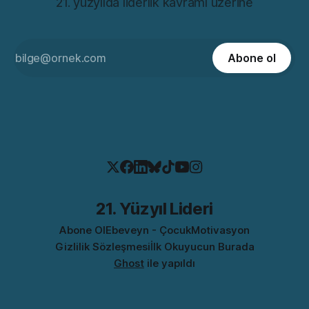
21. yüzyılda liderlik kavramı üzerine
Abone ol
21. Yüzyıl Lideri
Abone Ol
Ebeveyn - Çocuk
Motivasyon
Gizlilik Sözleşmesi
İlk Okuyucun Burada
Ghost
ile yapıldı