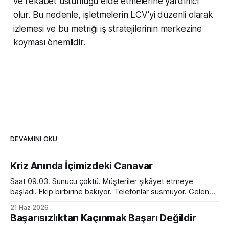
ve rekabet üstünlüğü elde etmelerine yardımcı
olur. Bu nedenle, işletmelerin LCV'yi düzenli olarak
izlemesi ve bu metriği iş stratejilerinin merkezine
koyması önemlidir.
DEVAMINI OKU
Kriz Anında İçimizdeki Canavar
Saat 09.03. Sunucu çöktü. Müşteriler şikâyet etmeye
başladı. Ekip birbirine bakıyor. Telefonlar susmuyor. Gelen
kutusu kırmızı alarm veriyor. Tam bir kaos. Ve o anda
21 Haz 2026
toplantı odasında ilginç bir dönüşüm yaşanıyor. Normalde
Başarısızlıktan Kaçınmak Başarı Değildir
sakin olan yönetici sesini yükseltiyor. Empatik ve sakin ekip