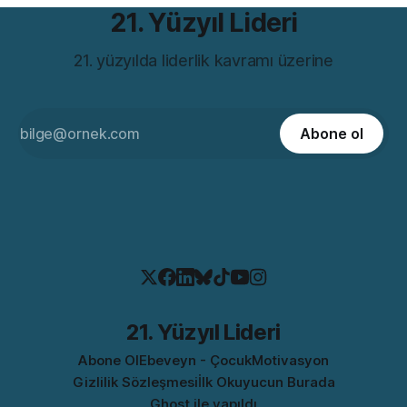
21. Yüzyıl Lideri
21. yüzyılda liderlik kavramı üzerine
Abone ol
21. Yüzyıl Lideri
Abone Ol
Ebeveyn - Çocuk
Motivasyon
Gizlilik Sözleşmesi
İlk Okuyucun Burada
Ghost
ile yapıldı