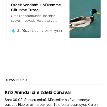
Ördek Sendromu: Mükemmel
Görünme Tuzağı
Ördek sendromunda, insanlar
sosyal medyada kusursuz ve
mükemmel bir hayat imajı çizmeye
çalışırken, gerçekte yaşadıkları
21. Yüzyıl Lideri
21. Yüzyıl Lideri
zorlukları gizlerler.
DEVAMINI OKU
Kriz Anında İçimizdeki Canavar
Saat 09.03. Sunucu çöktü. Müşteriler şikâyet etmeye
başladı. Ekip birbirine bakıyor. Telefonlar susmuyor. Gelen