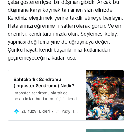
çaba gösteren içsel bir düşman gibidir. Ancak bu
düşmana karşı koymak tamamen sizin elinizde.
Kendinizi eleştirmek yerine takdir etmeye başlayın.
Hatalarınızı öğrenme fırsatları olarak görün. Ve en
önemlisi, kendi tarafınızda olun. Söylemesi kolay,
yapması değil ama yine de uğraşmaya değer.
Çünkü hayat, kendi başarılarınızı kutlamadan
geçiremeyeceğiniz kadar kısa.
Sahtekarlık Sendromu
(Imposter Sendromu) Nedir?
Imposter sendromu olarak da
adlandırılan bu durum, kişinin kendi
başarılarını içselleştirememesi ve
kendine mal edememesi durumunu
21. Yüzyıl Lideri
21. Yüzyıl Lideri
ifade eder.