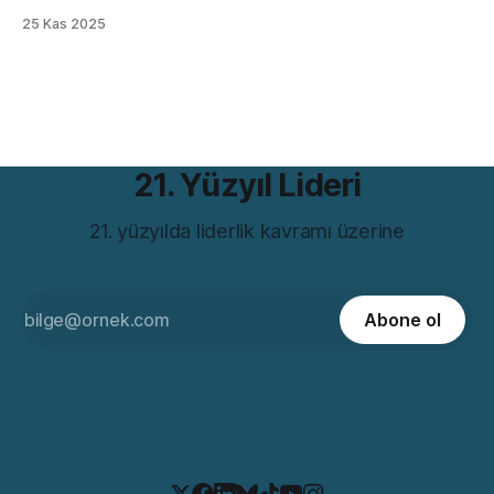
göre bireycilik övgüsü, kimine göre kapitalizmin kutsal kitabı.
25 Kas 2025
Ama bütün bu tartışmaların ötesinde, romanın bugünün iş
dünyasıyla çarpıcı bir benzerliği var. Hem de bir değil birkaç
farklı açıdan. Romanın iddiası günümüzde hâlâ rahatsız
21. Yüzyıl Lideri
21. yüzyılda liderlik kavramı üzerine
Abone ol