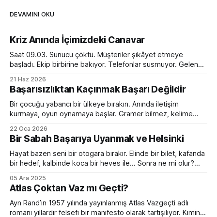
DEVAMINI OKU
Kriz Anında İçimizdeki Canavar
Saat 09.03. Sunucu çöktü. Müşteriler şikâyet etmeye
başladı. Ekip birbirine bakıyor. Telefonlar susmuyor. Gelen
kutusu kırmızı alarm veriyor. Tam bir kaos. Ve o anda
21 Haz 2026
toplantı odasında ilginç bir dönüşüm yaşanıyor. Normalde
Başarısızlıktan Kaçınmak Başarı Değildir
sakin olan yönetici sesini yükseltiyor. Empatik ve sakin ekip
lideri bir anda diktatöre dönüşüyor. Her fikre açık olan
Bir çocuğu yabancı bir ülkeye bırakın. Anında iletişim
kurmaya, oyun oynamaya başlar. Gramer bilmez, kelime
hazinesi çok sınırlıdır. Yanlış konuşur, devrik, bozuk cümleler
22 Oca 2026
kurar. Ama devam eder. Birkaç ay sonra da sanki hep
Bir Sabah Başarıya Uyanmak ve Helsinki
oradaymış gibi sohbet etmeye başlar. Peki bir yetişkini aynı
ortama bırakırsanız? Kelimeleri, kuralları, zaman çekimlerini
Hayat bazen seni bir otogara bırakır. Elinde bir bilet, kafanda
bilse de
bir hedef, kalbinde koca bir heves ile... Sonra ne mi olur?
Hiçbir şey olmaz. Çünkü bir sabah başarıya uyanmak ancak
05 Ara 2025
filmlerde olur. Hollywood sıkıcı hazırlık sürecini hızlıca
Atlas Çoktan Vaz mı Geçti?
geçiverir. Kahramanımız birkaç mekik, 2 şınav, 3-4 mekik,
birazcık da ter sonrası
Ayn Rand’ın 1957 yılında yayınlanmış Atlas Vazgeçti adlı
romanı yıllardır felsefi bir manifesto olarak tartışılıyor. Kimine