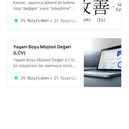
Kaizen, Japonca kökenli bir kelime
olup “değişim” veya “iyileştirme”
anlamına gelir. Sürekli iyileştirmeyi
vurgulayan bir felsefeyi ifade eder.
21. Yüzyıl Lideri
21. Yüzyıl Lideri
Yaşam Boyu Müşteri Değeri
(LCV)
Yaşam Boyu Müşteri Değeri (LCV),
bir müşterinin bir işletmeye ömrü
boyunca sağlayabileceği gelir
miktarını ölçen bir metriktir.
21. Yüzyıl Lideri
21. Yüzyıl Lideri