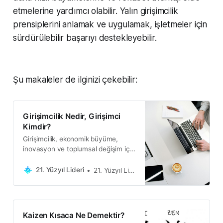
etmelerine yardımcı olabilir. Yalın girişimcilik
prensiplerini anlamak ve uygulamak, işletmeler için
sürdürülebilir başarıyı destekleyebilir.
Şu makaleler de ilginizi çekebilir:
Girişimcilik Nedir, Girişimci
Kimdir?
Girişimcilik, ekonomik büyüme,
inovasyon ve toplumsal değişim için
önemli bir güçtür. Girişimciler, yeni
fikirleri hayata geçirme cesareti
21. Yüzyıl Lideri
21. Yüzyıl Lideri
gösteren vizyonerlerdir.
Kaizen Kısaca Ne Demektir?